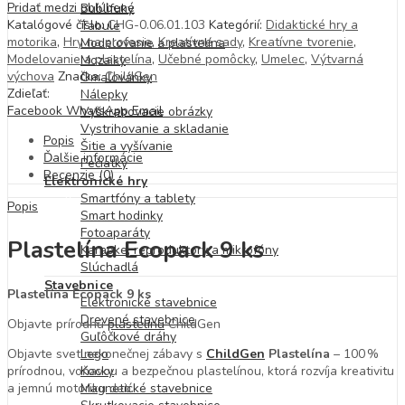
Pridať medzi obľúbené
Bublifuky
Katalógové číslo:
CHG-0.06.01.103
Kategórií:
Didaktické hry a
Tabule
motorika
,
Hry na profesie
,
Kreatívne sady
,
Kreatívne tvorenie
,
Modelovanie a plastelína
Modelovanie a plastelína
,
Učebné pomôcky
,
Umelec
,
Výtvarná
Mozaiky
výchova
Značka:
ChildGen
Omaľovánky
Zdieľať:
Nálepky
Facebook
WhatsApp
Email
Vyškrabovacie obrázky
Vystrihovanie a skladanie
Popis
Šitie a vyšívanie
Ďalšie informácie
Pečiatky
Recenzie (0)
Elektronické hry
Smartfóny a tablety
Popis
Smart hodinky
Fotoaparáty
Plastelína Ecopack 9 ks
Karaoke, reproduktory a mikrofóny
Slúchadlá
Stavebnice
Plastelína Ecopack 9 ks
Elektronické stavebnice
Drevené stavebnice
Objavte prírodnú
plastelínu
ChildGen
Guľôčkové dráhy
Objavte svet nekonečnej zábavy s
ChildGen
Plastelína
– 100 %
Lego
prírodnou, voňavou a bezpečnou plastelínou, ktorá rozvíja kreativitu
Kocky
a jemnú motoriku detí.
Magnetické stavebnice