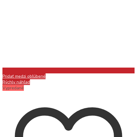
Pridať medzi obľúbené
Rýchly náhľad
Vypredané