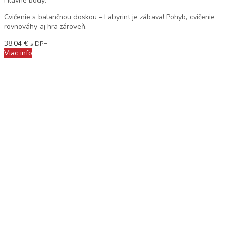
Hlavné body:
Cvičenie s balančnou doskou – Labyrint je zábava! Pohyb, cvičenie
rovnováhy aj hra zároveň.
38,04
€
s DPH
Viac info