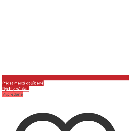
Pridať medzi obľúbené
Rýchly náhľad
Vypredané