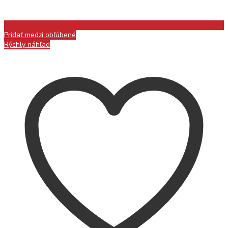
Pridať medzi obľúbené
Rýchly náhľad