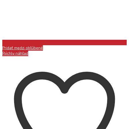
Pridať medzi obľúbené
Rýchly náhľad