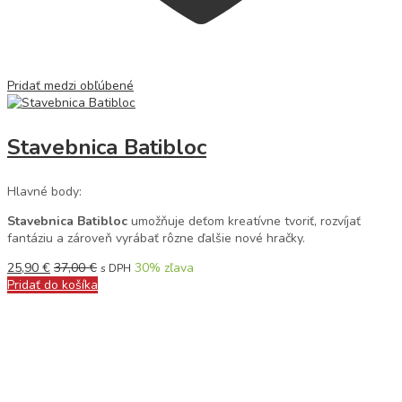
Pridať medzi obľúbené
Stavebnica Batibloc
Hlavné body:
Stavebnica Batibloc
umožňuje deťom kreatívne tvoriť, rozvíjať
fantáziu a zároveň vyrábať rôzne ďalšie nové hračky.
25,90
€
37,00
€
30
% zľava
s DPH
Pridať do košíka