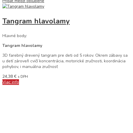
Pridať medzi obľúbené
Tangram hlavolamy
Hlavné body:
Tangram hlavolamy
3D farebný drevený tangram pre deti od 5 rokov. Okrem zábavy sa
u detí zároveň cvičí koncentrácia, motorické zručnosti, koordinácia
pohybov, i manuálna zručnosť
24,38
€
s DPH
Viac info