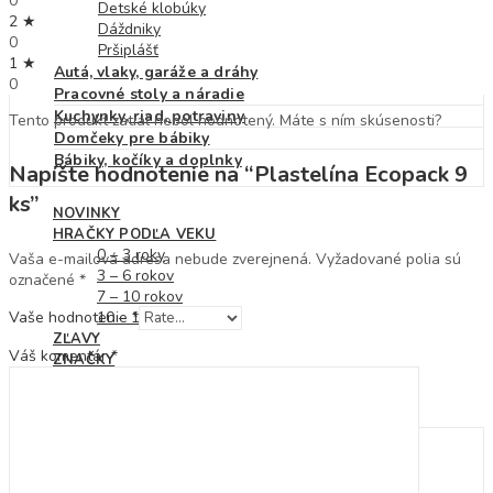
0
Detské klobúky
2 ★
Dáždniky
0
Pršiplášť
1 ★
Autá, vlaky, garáže a dráhy
0
Pracovné stoly a náradie
Kuchynky, riad, potraviny
Tento produkt zatiaľ nebol hodnotený. Máte s ním skúsenosti?
Domčeky pre bábiky
Bábiky, kočíky a doplnky
Napíšte hodnotenie na “Plastelína Ecopack 9
ks”
NOVINKY
HRAČKY PODĽA VEKU
0 – 3 roky
Vaša e-mailová adresa nebude zverejnená.
Vyžadované polia sú
3 – 6 rokov
označené
*
7 – 10 rokov
Vaše hodnotenie
*
10 – 12 rokov
ZĽAVY
Váš komentár
*
ZNAČKY
BLOG
KONTAKT
Hľadať