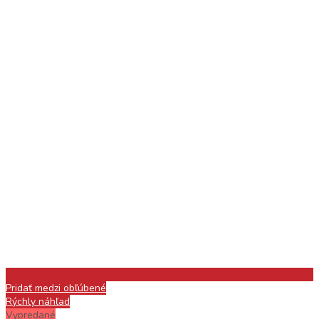
Pridať medzi obľúbené
Rýchly náhľad
Vypredané