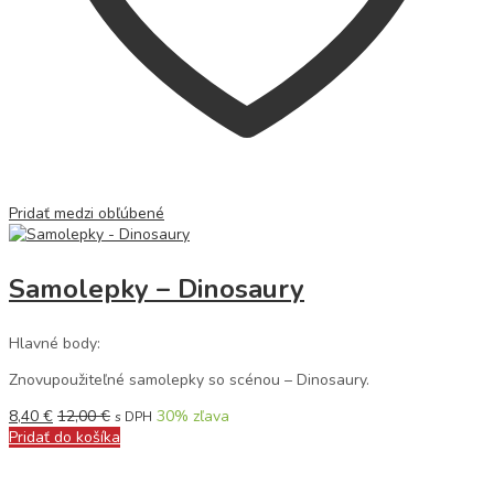
Pridať medzi obľúbené
Samolepky – Dinosaury
Hlavné body:
Znovupoužiteľné samolepky so scénou – Dinosaury.
8,40
€
12,00
€
30
% zľava
s DPH
Pridať do košíka