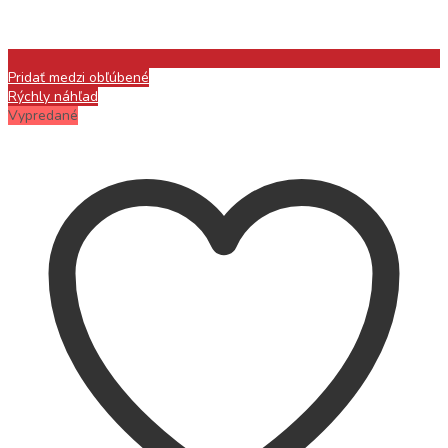
Pridať medzi obľúbené
Rýchly náhľad
Vypredané