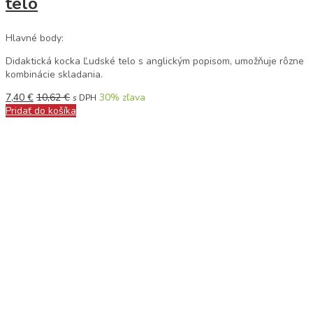
telo
Hlavné body:
Didaktická kocka Ľudské telo s anglickým popisom, umožňuje rôzne
kombinácie skladania.
7,40
€
10,62
€
30
% zľava
s DPH
Pridať do košíka