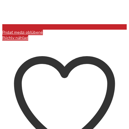
Pridať medzi obľúbené
Rýchly náhľad