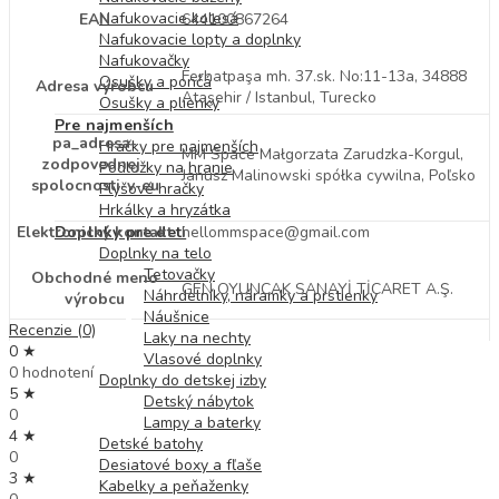
Nafukovacie kolesá
EAN
644100867264
Nafukovacie lopty a doplnky
Nafukovačky
Ferhatpaşa mh. 37.sk. No:11-13a, 34888
Osušky a pončá
Adresa výrobcu
Ataşehir / Istanbul, Turecko
Osušky a plienky
Pre najmenších
pa_adresa-
Hračky pre najmenších
MM Space Małgorzata Zarudzka-Korgul,
zodpovednej-
Podložky na hranie
Janusz Malinowski spółka cywilna, Poľsko
spolocnosti-v-eu
Plyšové hračky
Hrkálky a hryzátka
Elektronický kontakt
hellommspace@gmail.com
Doplnky pre deti
Doplnky na telo
Tetovačky
Obchodné meno
GEN OYUNCAK SANAYİ TİCARET A.Ş.
Náhrdelníky, náramky a prstienky
výrobcu
Náušnice
Recenzie (0)
Laky na nechty
0 ★
Vlasové doplnky
0 hodnotení
Doplnky do detskej izby
5 ★
Detský nábytok
0
Lampy a baterky
4 ★
Detské batohy
0
Desiatové boxy a fľaše
3 ★
Kabelky a peňaženky