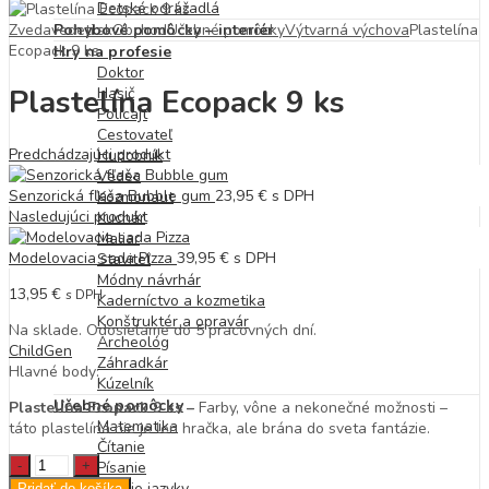
Detské odrážadlá
Zvedavedeti.sk
Pohybové pomôcky – interiér
Obchod
Učebné pomôcky
Výtvarná výchova
Plastelína
Ecopack 9 ks
Hry na profesie
Doktor
Plastelína Ecopack 9 ks
Hasič
Policajt
Cestovateľ
Predchádzajúci produkt
Hudobník
Vedec
Senzorická fľaša Bubble gum
23,95
€
s DPH
Kozmonaut
Nasledujúci produkt
Kuchár
Maliar
Modelovacia sada Pizza
39,95
€
s DPH
Staviteľ
Módny návrhár
13,95
€
s DPH
Kaderníctvo a kozmetika
Konštruktér a opravár
Na sklade. Odosielame do 5 pracovných dní.
Archeológ
ChildGen
Záhradkár
Hlavné body:
Kúzelník
Učebné pomôcky
Plastelína Ecopack 9 ks –
Farby, vône a nekonečné možnosti –
Matematika
táto plastelína nie je len hračka, ale brána do sveta fantázie.
Čítanie
Plastelína
Písanie
Ecopack
Cudzie jazyky
Pridať do košíka