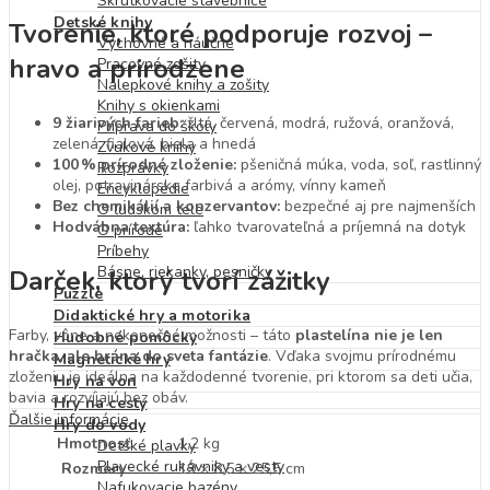
Skrutkovacie stavebnice
Detské knihy
Tvorenie, ktoré podporuje rozvoj –
Výchovné a náučné
hravo a prirodzene
Pracovné zošity
Nálepkové knihy a zošity
Knihy s okienkami
9 žiarivých farieb:
žltá, červená, modrá, ružová, oranžová,
Príprava do školy
zelená, fialová, biela a hnedá
Zvukové knihy
100 % prírodné zloženie:
pšeničná múka, voda, soľ, rastlinný
Rozprávky
olej, potravinárske farbivá a arómy, vínny kameň
Encyklopédie
Bez chemikálií a konzervantov:
bezpečné aj pre najmenších
O ľudskom tele
Hodvábna textúra:
ľahko tvarovateľná a príjemná na dotyk
O prírode
Príbehy
Básne, riekanky, pesničky
Darček, ktorý tvorí zážitky
Puzzle
Didaktické hry a motorika
Farby, vône a nekonečné možnosti – táto
plastelína nie je len
Hudobné pomôcky
hračka, ale brána do sveta fantázie
. Vďaka svojmu prírodnému
Magnetické hry
zloženiu je ideálna na každodenné tvorenie, pri ktorom sa deti učia,
Hry na von
bavia a rozvíjajú bez obáv.
Hry na cesty
Ďalšie informácie
Hry do vody
Hmotnosť
1,2 kg
Detské plavky
Plavecké rukávniky a vesty
Rozmery
19 × 8,5 × 25,5 cm
Nafukovacie bazény