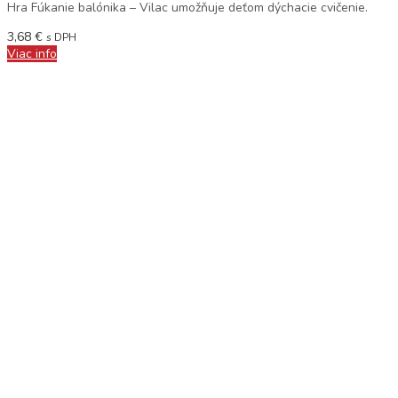
Hra Fúkanie balónika – Vilac umožňuje deťom dýchacie cvičenie.
3,68
€
s DPH
Viac info