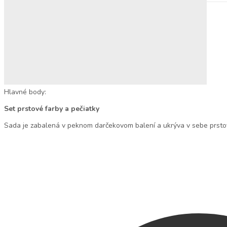
Populárne hľadania
Ortopedické podložky
Hlavné body:
Set prstové farby a pečiatky
Sada je zabalená v peknom darčekovom balení a ukrýva v sebe prstov