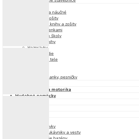
Skrutkovacie stavebnice
Detské knihy
Výchovné a náučné
Pracovné zošity
Nálepkové knihy a zošity
Knihy s okienkami
Príprava do školy
Zvukové knihy
Rozprávky
Encyklopédie
O ľudskom tele
O prírode
Príbehy
Básne, riekanky, pesničky
Puzzle
Didaktické hry a motorika
Hudobné pomôcky
Magnetické hry
Hry na von
Hry na cesty
Hry do vody
Detské plavky
Plavecké rukávniky a vesty
Nafukovacie bazény