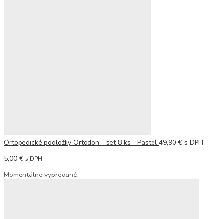
Ortopedické podložky Ortodon - set 8 ks - Pastel
49,90
€
s DPH
5,00
€
s DPH
Momentálne vypredané.