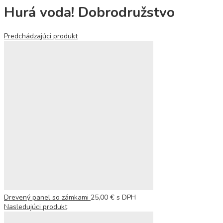
Hurá voda! Dobrodružstvo
Predchádzajúci produkt
Drevený panel so zámkami
25,00
€
s DPH
Nasledujúci produkt