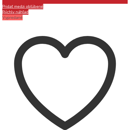
Pridať medzi obľúbené
Rýchly náhľad
Vypredané