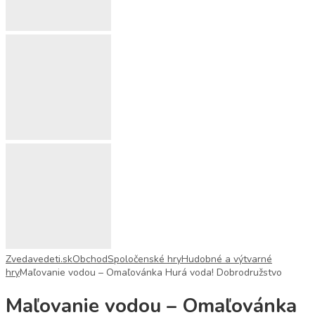
Zvedavedeti.sk
Obchod
Spoločenské hry
Hudobné a výtvarné
hry
Maľovanie vodou – Omaľovánka Hurá voda! Dobrodružstvo
Maľovanie vodou – Omaľovánka