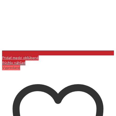
Pridať medzi obľúbené
Rýchly náhľad
Vypredané