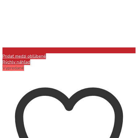
Pridať medzi obľúbené
Rýchly náhľad
Vypredané