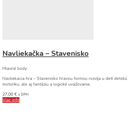
Navliekačka – Stavenisko
Hlavné body:
Navliekacia hra – Stavenisko
hravou formou rozvíja u detí detskú
motoriku, ale aj fantáziu a logické uvažovanie.
27,00
€
s DPH
Viac info