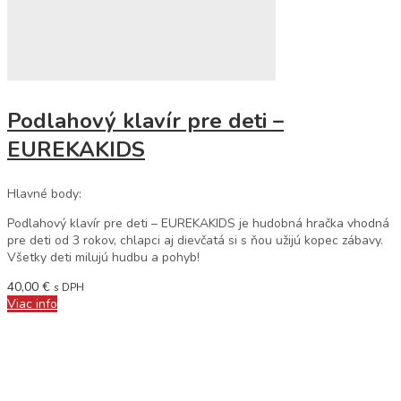
Podlahový klavír pre deti –
EUREKAKIDS
Hlavné body:
Podlahový klavír pre deti – EUREKAKIDS je hudobná hračka vhodná
pre deti od 3 rokov, chlapci aj dievčatá si s ňou užijú kopec zábavy.
Všetky deti milujú hudbu a pohyb!
40,00
€
s DPH
Viac info