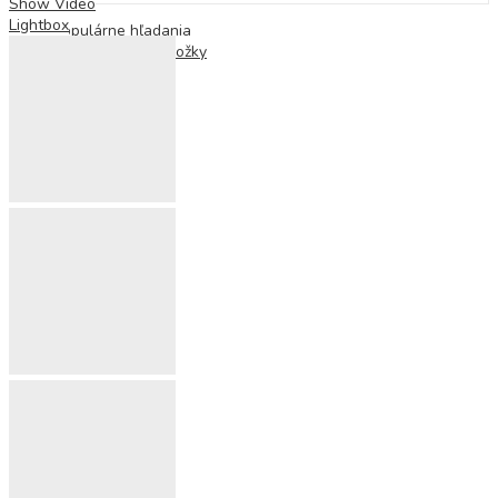
Show Video
Lightbox
Populárne hľadania
Ortopedické podložky