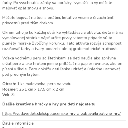
farby. Po vyschnutí stránky sa obrázky “vymažú” a vy môžete
maľovať opäť znovu a znovu.
Môžete bojovať na lodi s pirátmi, lietať vo vesmíre či zachrániť
princeznú pred zlým drakom.
Okrem toho je ku každej stránke vyhľadávacia aktivita, dieťa má na
vymaľovanej stránke nájsť určité prvky, v tomto prípade sú to
planéty, morské živočíchy, korunku. Táto aktivita rozvíja schopnosť
rozlišovať farby a tvary, postreh, ale aj grafomotorické zručnosti.
Vďaka vodnému peru so štetinkami sa deti naučia ako správne
držať pero a ako hrotom jemne pritláčať na papier rovnako, ako pri
písaní v škole. Pero dokážu deti ľahko udržať a úhľadne uschovať
pod predným krytom.
Obsah:
1 ks maľovanka, pero na vodu
Rozmer:
25,1 cm x 17,5 cm x 2 cm
Vek:
3+
Ďalšie kreatívne hračky a hry pre deti nájdete tu:
https://zvedavedeti.sk/k/spolocenske-hry-a-zabava/kreativne-hry/
Ďalšie informácie