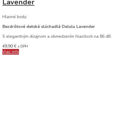
Lavender
Hlavné body:
Bezdrôtové detské slúchadlá Delulu Lavender
S elegantným dizajnom a obmedzením hlasitosti na 86 dB.
49,90
€
s DPH
Viac info