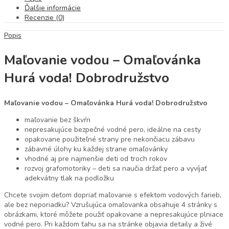
Ďalšie informácie
Recenzie (0)
Popis
Maľovanie vodou – Omaľovánka
Hurá voda! Dobrodružstvo
Maľovanie vodou – Omaľovánka Hurá voda! Dobrodružstvo
maľovanie bez škvŕn
nepresakujúce bezpečné vodné pero, ideálne na cesty
opakovane použiteľné strany pre nekončiacu zábavu
zábavné úlohy ku každej strane omaľovánky
vhodné aj pre najmenšie deti od troch rokov
rozvoj grafomotoriky – deti sa naučia držať pero a vyvíjať
adekvátny tlak na podložku
Chcete svojim deťom dopriať maľovanie s efektom vodových farieb,
ale bez neporiadku? Vzrušujúca omaľovanka obsahuje 4 stránky s
obrázkami, ktoré môžete použiť opakovane a nepresakujúce plniace
vodné pero. Pri každom ťahu sa na stránke objavia detaily a živé