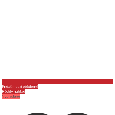
Pridať medzi obľúbené
Rýchly náhľad
Vypredané