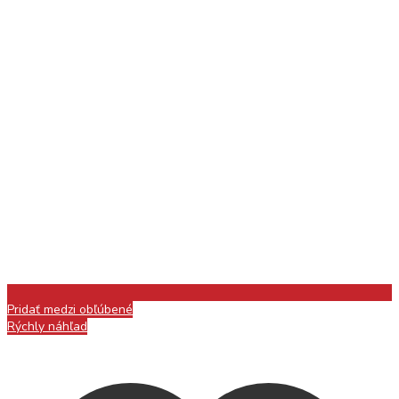
Pridať medzi obľúbené
Rýchly náhľad