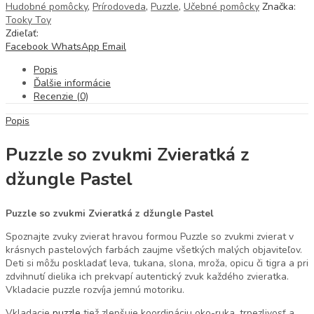
Hudobné pomôcky
,
Prírodoveda
,
Puzzle
,
Učebné pomôcky
Značka:
Tooky Toy
Zdieľať:
Facebook
WhatsApp
Email
Popis
Ďalšie informácie
Recenzie (0)
Popis
Puzzle so zvukmi Zvieratká z
džungle Pastel
Puzzle so zvukmi Zvieratká z džungle Pastel
Spoznajte zvuky zvierat hravou formou Puzzle so zvukmi zvierat v
krásnych pastelových farbách zaujme všetkých malých objaviteľov.
Deti si môžu poskladať leva, tukana, slona, mroža, opicu či tigra a pri
zdvihnutí dielika ich prekvapí autentický zvuk každého zvieratka.
Vkladacie puzzle rozvíja jemnú motoriku.
Vkladacie
puzzle
tiež zlepšuje koordináciu oko-ruka, trpezlivosť a