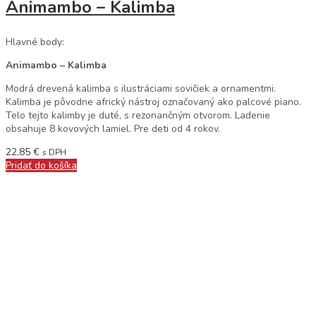
Animambo – Kalimba
Hlavné body:
Animambo – Kalimba
Modrá drevená kalimba s ilustráciami sovičiek a ornamentmi.
Kalimba je pôvodne africký nástroj označovaný ako palcové piano.
Telo tejto kalimby je duté, s rezonančným otvorom. Ladenie
obsahuje 8 kovových lamiel. Pre deti od 4 rokov.
22,85
€
s DPH
Pridať do košíka