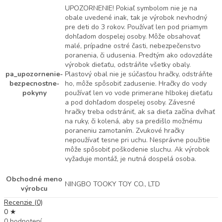
UPOZORNENIE! Pokiaľ symbolom nie je na
obale uvedené inak, tak je výrobok nevhodný
pre deti do 3 rokov. Používať len pod priamym
dohľadom dospelej osoby. Môže obsahovať
malé, prípadne ostré časti, nebezpečenstvo
poranenia, či udusenia. Predtým ako odovzdáte
výrobok dieťaťu, odstráňte všetky obaly.
pa_upozornenie-
Plastový obal nie je súčasťou hračky, odstráňte
bezpecnostne-
ho, môže spôsobiť zadusenie. Hračky do vody
pokyny
používať len vo vode primerane hlbokej dieťaťu
a pod dohľadom dospelej osoby. Závesné
hračky treba odstrániť, ak sa dieťa začína dvíhať
na ruky, či kolená, aby sa predišlo možnému
poraneniu zamotaním. Zvukové hračky
nepoužívať tesne pri uchu. Nesprávne použitie
môže spôsobiť poškodenie sluchu. Ak výrobok
vyžaduje montáž, je nutná dospelá osoba.
Obchodné meno
NINGBO TOOKY TOY CO., LTD
výrobcu
Recenzie (0)
0 ★
0 hodnotení