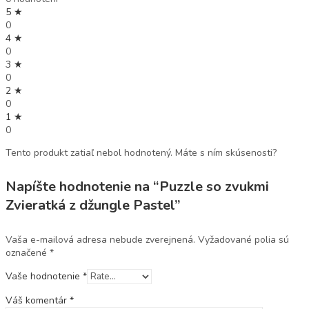
5 ★
0
4 ★
0
3 ★
0
2 ★
0
1 ★
0
Tento produkt zatiaľ nebol hodnotený. Máte s ním skúsenosti?
Napíšte hodnotenie na “Puzzle so zvukmi
Zvieratká z džungle Pastel”
Vaša e-mailová adresa nebude zverejnená.
Vyžadované polia sú
označené
*
Vaše hodnotenie
*
Váš komentár
*