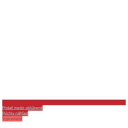
Pridať medzi obľúbené
Rýchly náhľad
Vypredané