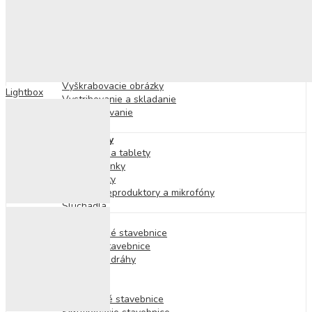
Bublifuky
Tabule
Modelovanie a plastelína
Mozaiky
Omaľovánky
Nálepky
Vyškrabovacie obrázky
Lightbox
Vystrihovanie a skladanie
Šitie a vyšívanie
Pečiatky
Elektronické hry
Smartfóny a tablety
Smart hodinky
Fotoaparáty
Karaoke, reproduktory a mikrofóny
Slúchadlá
Stavebnice
Elektronické stavebnice
Drevené stavebnice
Guľôčkové dráhy
Lego
Kocky
Magnetické stavebnice