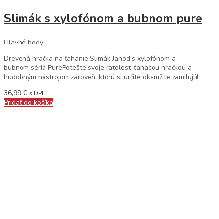
Slimák s xylofónom a bubnom pure
Hlavné body:
Drevená hračka na ťahanie Slimák Janod s xylofónom a
bubnom séria PurePotešte svoje ratolesti ťahacou hračkou a
hudobným nástrojom zároveň, ktorú si určite okamžite zamilujú!
36,99
€
s DPH
Pridať do košíka