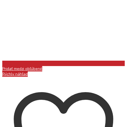
Pridať medzi obľúbené
Rýchly náhľad