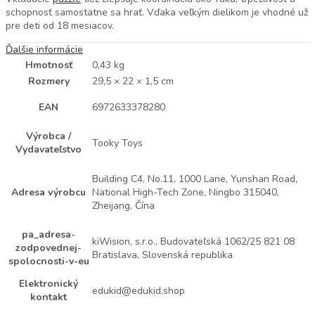
schopnosť samostatne sa hrať. Vďaka veľkým dielikom je vhodné už
pre deti od 18 mesiacov.
Ďalšie informácie
Hmotnosť
0,43 kg
Rozmery
29,5 × 22 × 1,5 cm
EAN
6972633378280
Výrobca /
Tooky Toys
Vydavateľstvo
Building C4, No.11, 1000 Lane, Yunshan Road,
Adresa výrobcu
National High-Tech Zone, Ningbo 315040,
Zheijang, Čína
pa_adresa-
kiWision, s.r.o., Budovateľská 1062/25 821 08
zodpovednej-
Bratislava, Slovenská republika
spolocnosti-v-eu
Elektronický
edukid@edukid.shop
kontakt