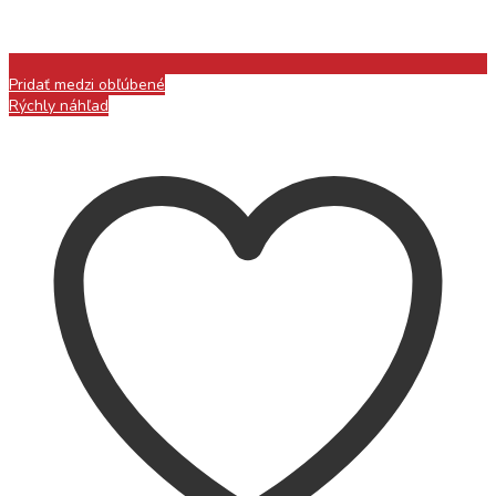
Pridať medzi obľúbené
Rýchly náhľad