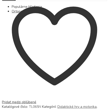
z
Populárne hľadania
džungle
Ortopedické podložky
Pastel
quantity
Pridať medzi obľúbené
Katalógové číslo:
TL065N
Kategórií:
Didaktické hry a motorika
,