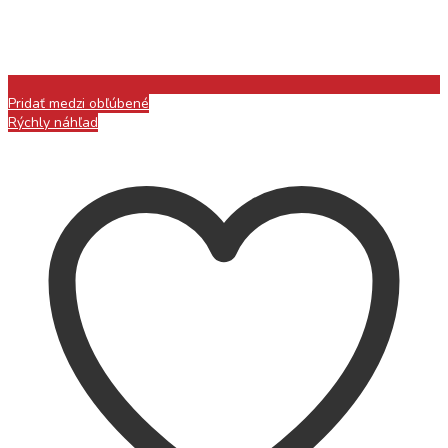
Pridať medzi obľúbené
Rýchly náhľad