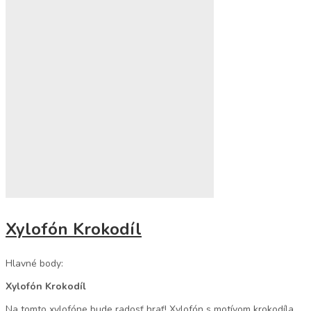
Xylofón Krokodíl
Hlavné body:
Xylofón Krokodíl
Na tomto xylofóne bude radosť hrať! Xylofón s motívom krokodíla