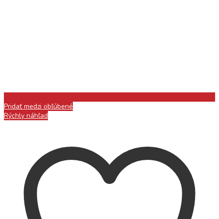
Pridať medzi obľúbené
Rýchly náhľad