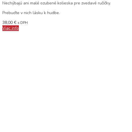
Nechýbajú ani malé ozubené kolieska pre zvedavé ručičky.
Prebuďte v nich lásku k hudbe.
38,00
€
s DPH
Viac info