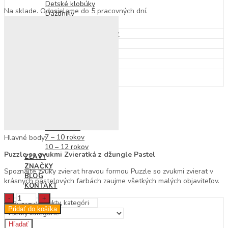
Detské klobúky
Na sklade. Odosielame do 5 pracovných dní.
Dáždniky
Pršiplášť
Autá, vlaky, garáže a dráhy
Pracovné stoly a náradie
Kuchynky, riad, potraviny
Domčeky pre bábiky
Bábiky, kočíky a doplnky
NOVINKY
HRAČKY PODĽA VEKU
0 – 3 roky
3 – 6 rokov
7 – 10 rokov
Hlavné body:
10 – 12 rokov
Puzzle so zvukmi Zvieratká z džungle Pastel
ZĽAVY
ZNAČKY
Spoznajte zvuky zvierat hravou formou Puzzle so zvukmi zvierat v
BLOG
krásnych pastelových farbách zaujme všetkých malých objaviteľov.
KONTAKT
Puzzle
so
Pridať do košíka
zvukmi
Hľadať
Zvieratká